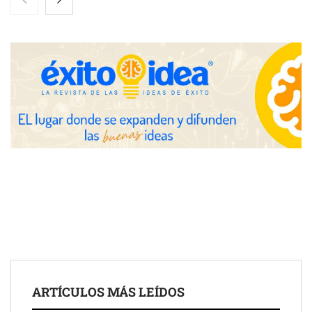
eclipse solar del 12 de agosto
Zoomex mejora su Strategy Center con herramientas
avanzadas para trading estratégico
COMPALISS de LYSOTRIC: cuando un solo producto multiplica
las posibilidades del salón profesional
Fundación Mapfre y CISE lanzan el concurso ‘Talento Sénior’
para impulsar ideas innovadoras creadas por y para mayores
de 50 años
ARTÍCULOS MÁS LEÍDOS