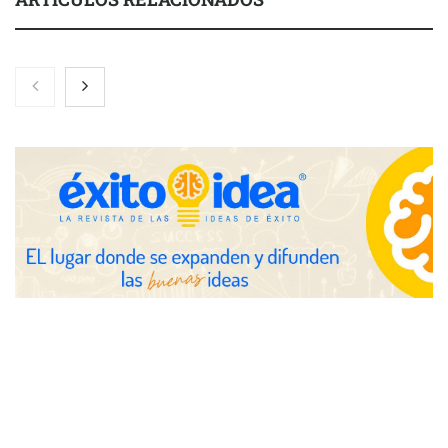
Nicols presenta seis modelos de anillos de compromiso para el
eclipse solar del 12 de agosto
Zoomex mejora su Strategy Center con herramientas
avanzadas para trading estratégico
COMPALISS de LYSOTRIC: cuando un solo producto multiplica
las posibilidades del salón profesional
Fundación Mapfre y CISE lanzan el concurso ‘Talento Sénior’
para impulsar ideas innovadoras creadas por y para mayores
de 50 años