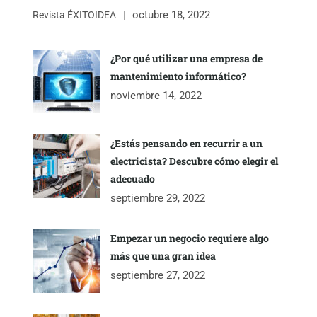
Última llamada: los destinos con las mayores caídas de precios
octubre 18, 2022
Revista ÉXITOIDEA
para este agosto, según KAYAK
¿Por qué utilizar una empresa de
mantenimiento informático?
noviembre 14, 2022
¿Estás pensando en recurrir a un
electricista? Descubre cómo elegir el
adecuado
septiembre 29, 2022
Empezar un negocio requiere algo
TBKids impulsa su expansión nacional con un modelo de
más que una gran idea
franquicia que redefine la educación tecnológica
septiembre 27, 2022
Millones de desplazamientos en verano reabren el debate sobre