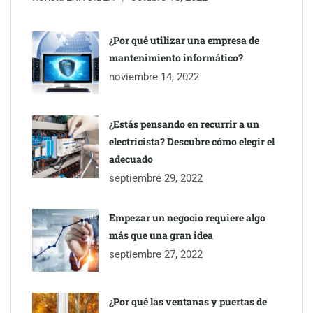
¿Por qué utilizar una empresa de
mantenimiento informático?
noviembre 14, 2022
¿Estás pensando en recurrir a un
electricista? Descubre cómo elegir el
TBKids impulsa su expansión nacional con un modelo de
adecuado
franquicia que redefine la educación tecnológica
septiembre 29, 2022
Millones de desplazamientos en verano reabren el debate sobre
Empezar un negocio requiere algo
la seguridad en las carreteras, según SMA Road Safety
más que una gran idea
septiembre 27, 2022
Perfumería Laura incorpora Nasomatto a su selección de
perfumería nicho
¿Por qué las ventanas y puertas de