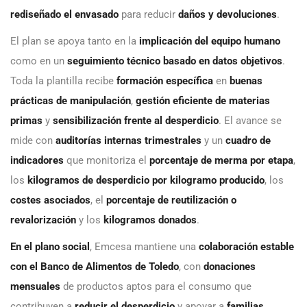
rediseñado el envasado
para reducir
daños y devoluciones
.
El plan se apoya tanto en la
implicación del equipo humano
como en un
seguimiento técnico basado en datos objetivos
.
Toda la plantilla recibe
formación específica
en
buenas
prácticas de manipulación
,
gestión eficiente de materias
primas
y
sensibilización frente al desperdicio
. El avance se
mide con
auditorías internas trimestrales
y un
cuadro de
indicadores
que monitoriza el
porcentaje de merma por etapa
,
los
kilogramos de desperdicio por kilogramo producido
, los
costes asociados
, el
porcentaje de reutilización o
revalorización
y los
kilogramos donados
.
En el plano social
, Emcesa mantiene una
colaboración estable
con el Banco de Alimentos de Toledo
, con
donaciones
mensuales
de productos aptos para el consumo que
contribuyen a
reducir el desperdicio
y apoyar a
familias