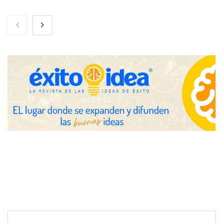
Nicols presenta seis modelos de anillos de compromiso para el
eclipse solar del 12 de agosto
Zoomex mejora su Strategy Center con herramientas
avanzadas para trading estratégico
COMPALISS de LYSOTRIC: cuando un solo producto multiplica
las posibilidades del salón profesional
Fundación Mapfre y CISE lanzan el concurso ‘Talento Sénior’
para impulsar ideas innovadoras creadas por y para mayores
de 50 años