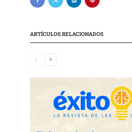
ARTÍCULOS RELACIONADOS
COMPALISS de LYSOTRIC: cuando
Fundación M
un solo producto multiplica las
el concurso ‘
posibilidades del salón profesional
impulsar ide
creadas por 
años
NOVA: innovación y diseño que