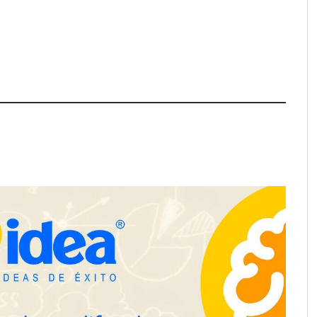
apfre y CISE lanzan
Talento Sénior’ para
as innovadoras
y para mayores de 50
Schaeffler mejora su rentabilidad
en el primer semestre de 2026
Servimudanzas supera las 3.000