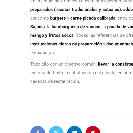
En la actualidad, Emcesa cuenta con diversos prod
preparados (recetas tradicionales y actuales), ad
así como
burgers
y
carne picada calibrada
; entre o
Sajonia
, la
hamburguesa de vacuno
, la
picada de va
mango y frutos secos
. Todas las referencias se of
instrucciones claras de preparación
y
documentació
preparación.
Todo ello con un objetivo común:
llevar la consist
mejorando tanto la satisfacción del cliente, en pri
cadenas de restauración.