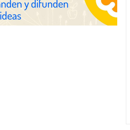
reseñas con 4,8 estrellas en
mudanzas en Barcelona
proofing recomienda
mpermeabilización de
 antes de las