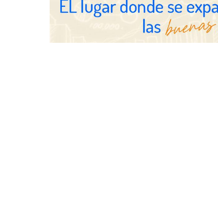
transforman espacios de la mano
de Tormo Franquicias
Eagle Water
revisar la i
las viviendas
vacaciones