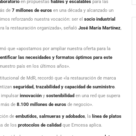
aboratorio
en propuestas
fiables y escalables
para las
más de
7 millones de euros
en una década y alcanzado un
uimos reforzando nuestra vocación: ser el
socio industrial
ra la restauración organizada», señaló
José María Martínez
,
rmó que «apostamos por ampliar nuestra oferta para la
dentificar las necesidades y formatos óptimos para este
nuestro país en los últimos años».
stitucional de MdR, recordó que «la restauración de marca
antizan
seguridad, trazabilidad y capacidad de suministro
.
a impulsar
innovación
y
sostenibilidad
en una red que supera
 más de
8.100 millones de euros
de negocio».
ación de
embutidos, salmueras y adobados
, la
línea de platos
ás de los
protocolos de calidad
que Emcesa aplica.