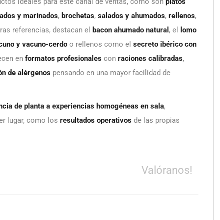
uctos ideales para este canal de ventas, como son
platos
obados y marinados
,
brochetas
,
salados y ahumados
,
rellenos
,
tras referencias, destacan el
bacon ahumado natural
, el
lomo
cuno y vacuno-cerdo
o rellenos como el
secreto ibérico con
recen en
formatos profesionales
con
raciones calibradas
,
n de alérgenos
pensando en una mayor facilidad de
encia de planta a experiencias homogéneas en sala
,
mer lugar, como los
resultados operativos
de las propias
Valóranos!