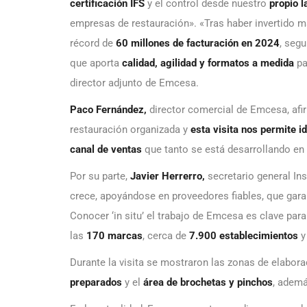
certificación IFS
y el control desde nuestro
propio l
empresas de restauración». «Tras haber invertido 
récord de
60 millones de facturación en 2024
, seg
que aporta
calidad, agilidad y formatos a medida
pa
director adjunto de Emcesa.
Paco Fernández,
director comercial de Emcesa, afi
restauración organizada y
esta visita nos permite i
canal de ventas
que tanto se está desarrollando en 
Por su parte,
Javier Herrerro,
secretario general In
crece, apoyándose en proveedores fiables, que gar
Conocer ‘in situ’ el trabajo de Emcesa es clave par
las
170 marcas
, cerca de
7.900 establecimientos
y
Durante la visita se mostraron las zonas de elabor
preparados
y el
área de brochetas y pinchos
, adem