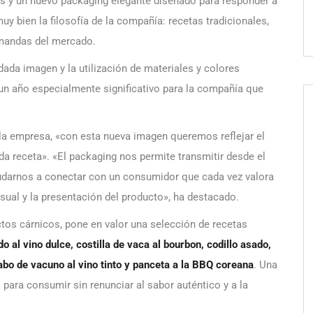
as y un nuevo packaging elegante diseñado para responder a
 bien la filosofía de la compañía: recetas tradicionales,
emandas del mercado.
ada imagen y la utilización de materiales y colores
n un año especialmente significativo para la compañía que
 la empresa, «con esta nueva imagen queremos reflejar el
ada receta». «El packaging nos permite transmitir desde el
yudarnos a conectar con un consumidor que cada vez valora
isual y la presentación del producto», ha destacado.
ctos cárnicos, pone en valor una selección de recetas
do al vino dulce, costilla de vaca al bourbon, codillo asado,
abo de vacuno al vino tinto y panceta a la BBQ coreana
. Una
 para consumir sin renunciar al sabor auténtico y a la