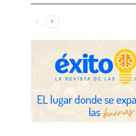
Gestoría Online reduce a unas
horas el alta de autónomo
The Factory 
qué aprender
ya no es sufi
profesionales
Brisas del Estrecho abastece a la
hostelería de Sevilla conectando
lonjas con establecimientos