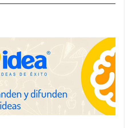
Martín Mingorance Abogados
consolida su posición como
despacho de abogados Málaga de
referencia para empresas y
particulares
School explica por
 herramientas de IA
ciente para los
 de la arquitectura