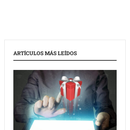
Toro Tapas inaugura su Raw Bar: una experiencia desde
mediodía hasta el anochecer con cocina abierta
El nuevo mapa de zonas tensionadas abre nuevos frentes
legales para propietarios e inquilinos en Cataluña
La luz roja, el nuevo aftersun, actúa en la recuperación de la piel
ARTÍCULOS MÁS LEÍDOS
después del sol
Eulalia Roig lanza ‘The Journal’, una revista digital mensual de
entrevistas y fotografía editorial