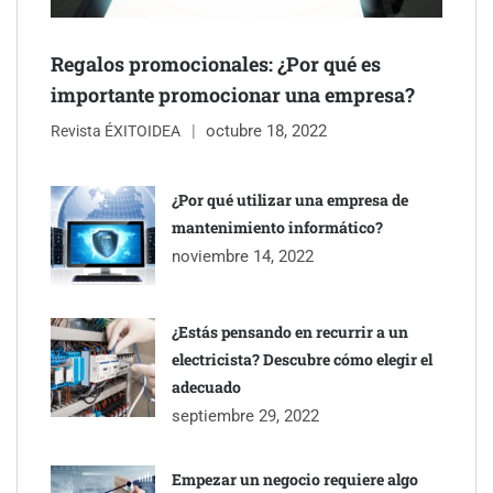
Regalos promocionales: ¿Por qué es
importante promocionar una empresa?
octubre 18, 2022
Revista ÉXITOIDEA
UrbanPay lanza en 19 mercados europeos su solución de pagos
inmobiliarios: hasta 82% de ahorro por cobro
¿Por qué utilizar una empresa de
mantenimiento informático?
Gestoría Online reduce a unas horas el alta de autónomo
noviembre 14, 2022
¿Estás pensando en recurrir a un
electricista? Descubre cómo elegir el
adecuado
septiembre 29, 2022
Empezar un negocio requiere algo