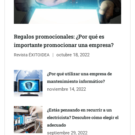
The Factory School explica por qué aprender herramientas de
Regalos promocionales: ¿Por qué es
IA ya no es suficiente para los profesionales de la arquitectura
importante promocionar una empresa?
octubre 18, 2022
Martín Mingorance Abogados consolida su posición como
Revista ÉXITOIDEA
despacho de abogados Málaga de referencia para empresas y
particulares
¿Por qué utilizar una empresa de
mantenimiento informático?
Brisas del Estrecho abastece a la hostelería de Sevilla
noviembre 14, 2022
conectando lonjas con establecimientos
¿Estás pensando en recurrir a un
electricista? Descubre cómo elegir el
adecuado
septiembre 29, 2022