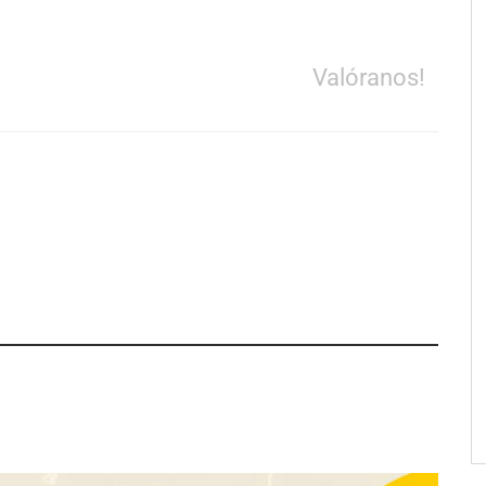
Valóranos!
apfre y CISE lanzan
Talento Sénior’ para
as innovadoras
y para mayores de 50