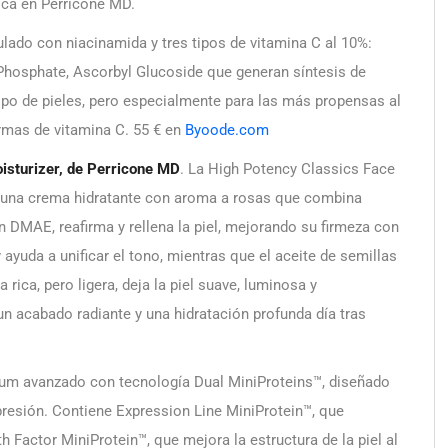
ica en Perricone MD.
lado con niacinamida y tres tipos de vitamina C al 10%:
osphate, Ascorbyl Glucoside que generan síntesis de
tipo de pieles, pero especialmente para las más propensas al
ormas de vitamina C. 55 € en
Byoode.com
isturizer, de Perricone MD
. La High Potency Classics Face
s una crema hidratante con aroma a rosas que combina
n DMAE, reafirma y rellena la piel, mejorando su firmeza con
 ayuda a unificar el tono, mientras que el aceite de semillas
 rica, pero ligera, deja la piel suave, luminosa y
n acabado radiante y una hidratación profunda día tras
um avanzado con tecnología Dual MiniProteins™, diseñado
xpresión. Contiene Expression Line MiniProtein™, que
th Factor MiniProtein™, que mejora la estructura de la piel al