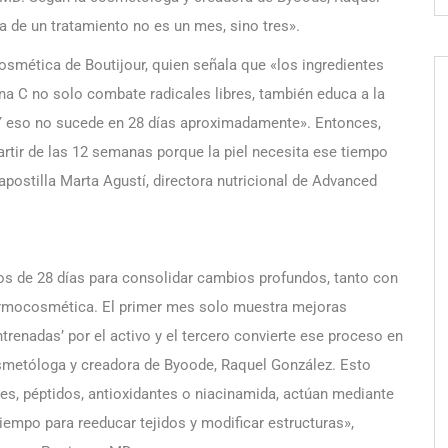
ia de un tratamiento no es un mes, sino tres».
osmética de Boutijour, quien señala que «los ingredientes
na C no solo combate radicales libres, también educa a la
. Y eso no sucede en 28 días aproximadamente». Entonces,
rtir de las 12 semanas porque la piel necesita ese tiempo
postilla Marta Agustí, directora nutricional de Advanced
tos de 28 días para consolidar cambios profundos, tanto con
rmocosmética. El primer mes solo muestra mejoras
trenadas’ por el activo y el tercero convierte ese proceso en
smetóloga y creadora de Byoode, Raquel González. Esto
s, péptidos, antioxidantes o niacinamida, actúan mediante
tiempo para reeducar tejidos y modificar estructuras»,