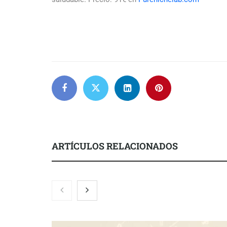
ARTÍCULOS RELACIONADOS
COMPALISS de LYSOTRIC: cuando
Fundación M
un solo producto multiplica las
el concurso ‘
posibilidades del salón profesional
impulsar ide
creadas por 