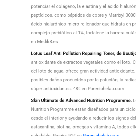
potenciar el colágeno, la elastina y el ácido hialur
peptídicos, como péptidos de cobre y Matrixyl 3000™
ácido hialurónico micro-rellenador que hidrata en pr
complejo prebiótico al 1%, fortalece la barrera cutá
en Medik8.es
Lotus Leaf Anti Pollution Repairing Toner, de Boutij
antioxidante de extractos vegetales como el loto. C
del loto de agua, ofrece gran actividad antioxidante
posibles daños producidos por la polución, la radiaci
súper antioxidantes. 48€ en Purenichelab.com
Skin Ultimate de Advanced Nutrition Programme.
L
Nutrition Programme están diseñados para un ciclo d
desde el interior y ayudando a reducir los signos d
astaxantina, biotina, omegas y vitamina A, todos e
saludable. Precio: 91€ en
Purenichelab.com