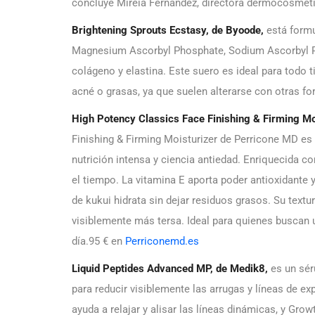
concluye Mireia Fernández, directora dermocosmét
Brightening Sprouts Ecstasy, de Byoode,
está formu
Magnesium Ascorbyl Phosphate, Sodium Ascorbyl Ph
colágeno y elastina. Este suero es ideal para todo 
acné o grasas, ya que suelen alterarse con otras f
High Potency Classics Face Finishing & Firming Mo
Finishing & Firming Moisturizer de Perricone MD e
nutrición intensa y ciencia antiedad. Enriquecida co
el tiempo. La vitamina E aporta poder antioxidante y
de kukui hidrata sin dejar residuos grasos. Su textura
visiblemente más tersa. Ideal para quienes buscan u
día.95 € en
Perriconemd.es
Liquid Peptides Advanced MP, de Medik8,
es un sér
para reducir visiblemente las arrugas y líneas de e
ayuda a relajar y alisar las líneas dinámicas, y Grow