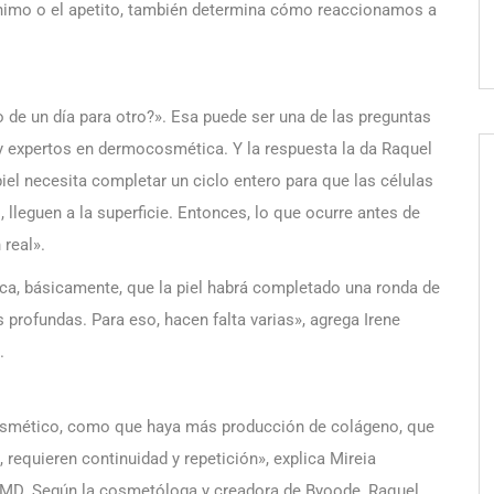
 ánimo o el apetito, también determina cómo reaccionamos a
 de un día para otro?». Esa puede ser una de las preguntas
 expertos en dermocosmética. Y la respuesta la da Raquel
el necesita completar un ciclo entero para que las células
, lleguen a la superficie. Entonces, lo que ocurre antes de
real».
fica, básicamente, que la piel habrá completado una ronda de
profundas. Para eso, hacen falta varias», agrega Irene
.
osmético, como que haya más producción de colágeno, que
 requieren continuidad y repetición», explica Mireia
 MD. Según la cosmetóloga y creadora de Byoode, Raquel