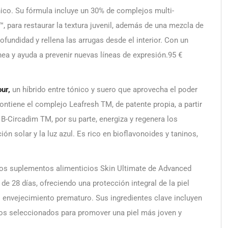
ónico. Su fórmula incluye un 30% de complejos multi-
, para restaurar la textura juvenil, además de una mezcla de
ofundidad y rellena las arrugas desde el interior. Con un
nea y ayuda a prevenir nuevas líneas de expresión.95 €
our,
un híbrido entre tónico y suero que aprovecha el poder
ontiene el complejo Leafresh TM, de patente propia, a partir
. B-Circadim TM, por su parte, energiza y regenera los
ón solar y la luz azul. Es rico en bioflavonoides y taninos,
os suplementos alimenticios Skin Ultimate de Advanced
e 28 días, ofreciendo una protección integral de la piel
el envejecimiento prematuro. Sus ingredientes clave incluyen
llos seleccionados para promover una piel más joven y