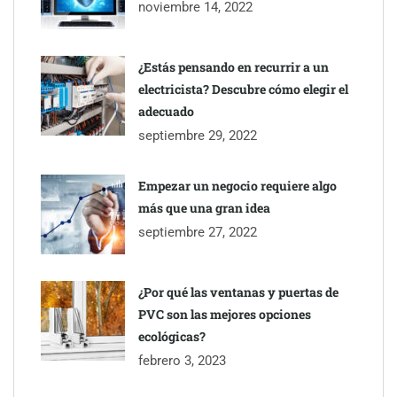
Servimudanzas supera las 3.000 reseñas con 4,8 estrellas en
noviembre 14, 2022
mudanzas en Barcelona
¿Estás pensando en recurrir a un
electricista? Descubre cómo elegir el
adecuado
septiembre 29, 2022
Empezar un negocio requiere algo
más que una gran idea
septiembre 27, 2022
¿Por qué las ventanas y puertas de
PVC son las mejores opciones
ecológicas?
febrero 3, 2023