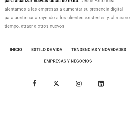
para alcanzar nuevas cotas de éxito
. Desde Éxito Idea
alentamos a las empresas a aumentar su presencia digital
para continuar atrayendo a los clientes existentes y, al mismo
tiempo, atraer a otros nuevos.
INICIO
ESTILO DE VIDA
TENDENCIAS Y NOVEDADES
EMPRESAS Y NEGOCIOS
Éxito Idea
Aviso
legal
Política de Privacidad
Política de Cookies
Condiciones de uso