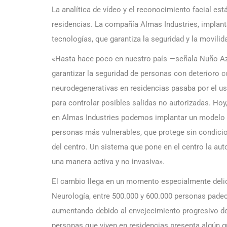
La analítica de vídeo y el reconocimiento facial e
residencias. La compañía Almas Industries, implan
tecnologías, que garantiza la seguridad y la movili
«Hasta hace poco en nuestro país —señala Nuño Az
garantizar la seguridad de personas con deterioro 
neurodegenerativas en residencias pasaba por el us
para controlar posibles salidas no autorizadas. Hoy, g
en Almas Industries podemos implantar un modelo de
personas más vulnerables, que protege sin condicion
del centro. Un sistema que pone en el centro la aut
una manera activa y no invasiva».
El cambio llega en un momento especialmente deli
Neurología, entre 500.000 y 600.000 personas pade
aumentando debido al envejecimiento progresivo de
personas que viven en residencias presenta algún 