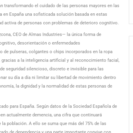
stán transformando el cuidado de las personas mayores en las
ta en España una sofisticada solución basada en estas
dad activa de personas con problemas de deterioro cognitivo.
cona, CEO de Almas Industries— la única forma de
cognitivo, desorientación o enfermedades
o de pulseras, colgantes o chips incorporados en la ropa
racias a la inteligencia artificial y al reconocimiento facial,
 seguridad silencioso, discreto e invisible para las
ar su día a día ni limitar su libertad de movimiento dentro
onomía, la dignidad y la normalidad de estas personas de
cado para España. Según datos de la Sociedad Española de
cen actualmente demencia, una cifra que continuará
 la población. A ello se suma que más del 75% de las
grado de dependencia y una parte importante convive con