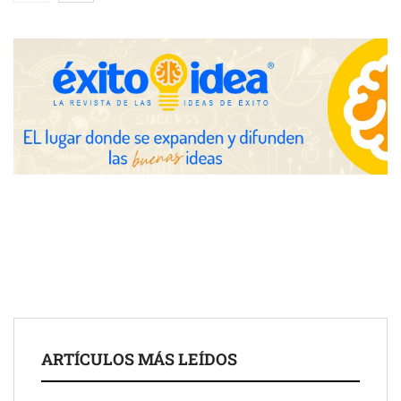
eclipse solar del 12 de agosto
Zoomex mejora su Strategy Center con herramientas
avanzadas para trading estratégico
COMPALISS de LYSOTRIC: cuando un solo producto multiplica
las posibilidades del salón profesional
Fundación Mapfre y CISE lanzan el concurso ‘Talento Sénior’
para impulsar ideas innovadoras creadas por y para mayores
de 50 años
ARTÍCULOS MÁS LEÍDOS