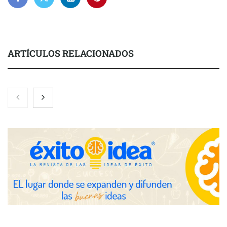
ARTÍCULOS RELACIONADOS
Nicols presenta seis modelos de anillos de compromiso para el
eclipse solar del 12 de agosto
Zoomex mejora su Strategy Center con herramientas
avanzadas para trading estratégico
COMPALISS de LYSOTRIC: cuando un solo producto multiplica
las posibilidades del salón profesional
Fundación Mapfre y CISE lanzan el concurso ‘Talento Sénior’