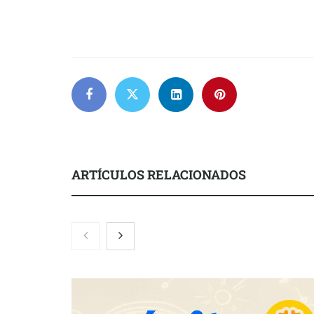
ARTÍCULOS RELACIONADOS
El nuevo mapa de zonas
La luz roja, 
tensionadas abre nuevos frentes
actúa en la r
legales para propietarios e
después del s
inquilinos en Cataluña