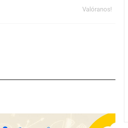
Valóranos!
el nuevo aftersun,
Eulalia Roig lanza ‘The Journal’,
ecuperación de la piel
una revista digital mensual de
ol
entrevistas y fotografía editorial