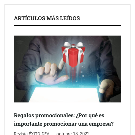
Servimudanzas supera las 3.000 reseñas con 4,8 estrellas en
ARTÍCULOS MÁS LEÍDOS
mudanzas en Barcelona
Regalos promocionales: ¿Por qué es
Jumpstart: EE.UU. redefine la movilidad profesional con
importante promocionar una empresa?
medidas que impactan a empresas y talento
octubre 18, 2022
Revista ÉXITOIDEA