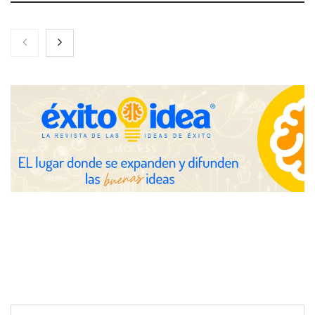
Nicols presenta seis modelos de anillos de compromiso para el
eclipse solar del 12 de agosto
Zoomex mejora su Strategy Center con herramientas
avanzadas para trading estratégico
COMPALISS de LYSOTRIC: cuando un solo producto multiplica
las posibilidades del salón profesional
Fundación Mapfre y CISE lanzan el concurso ‘Talento Sénior’
para impulsar ideas innovadoras creadas por y para mayores
de 50 años