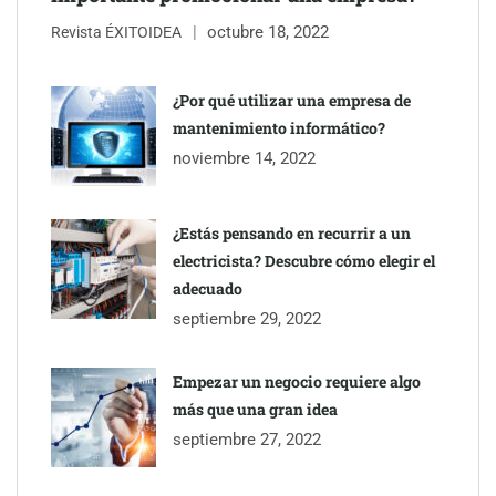
octubre 18, 2022
Revista ÉXITOIDEA
Eagle Waterproofing recomienda revisar la
impermeabilización de las viviendas antes de las vacaciones
¿Por qué utilizar una empresa de
mantenimiento informático?
Servimudanzas supera las 3.000 reseñas con 4,8 estrellas en
noviembre 14, 2022
mudanzas en Barcelona
¿Estás pensando en recurrir a un
electricista? Descubre cómo elegir el
adecuado
septiembre 29, 2022
Empezar un negocio requiere algo
más que una gran idea
septiembre 27, 2022