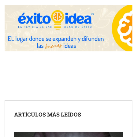
Zoomex mejora su Strategy Center con herramientas
avanzadas para trading estratégico
COMPALISS de LYSOTRIC: cuando un solo producto multiplica
las posibilidades del salón profesional
Fundación Mapfre y CISE lanzan el concurso ‘Talento Sénior’
para impulsar ideas innovadoras creadas por y para mayores
de 50 años
ARTÍCULOS MÁS LEÍDOS