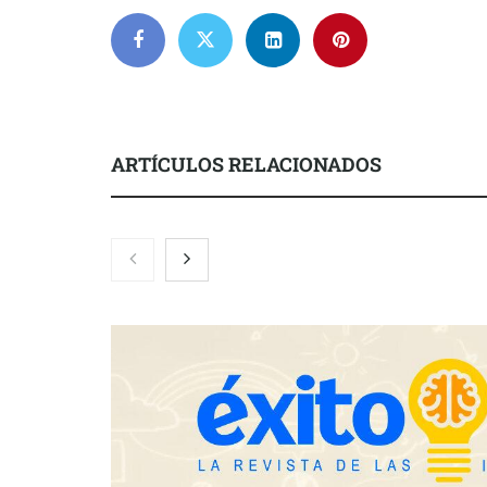
ARTÍCULOS RELACIONADOS
Martín Mingorance Abogados
Brisas del Es
consolida su posición como
hostelería d
despacho de abogados Málaga de
lonjas con e
referencia para empresas y
particulares