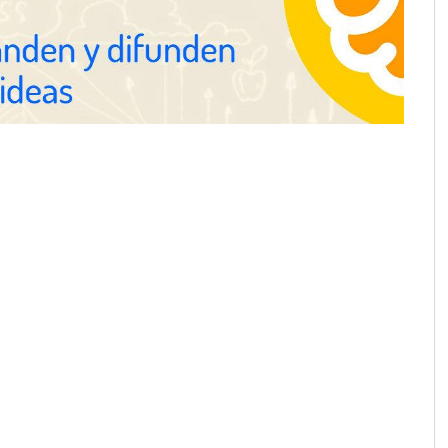
de los ayuntamientos
Millones de desplazamientos en
verano reabren el debate sobre la
seguridad en las carreteras, según
SMA Road Safety
lsa su expansión
 un modelo de
e redefine la
cnológica