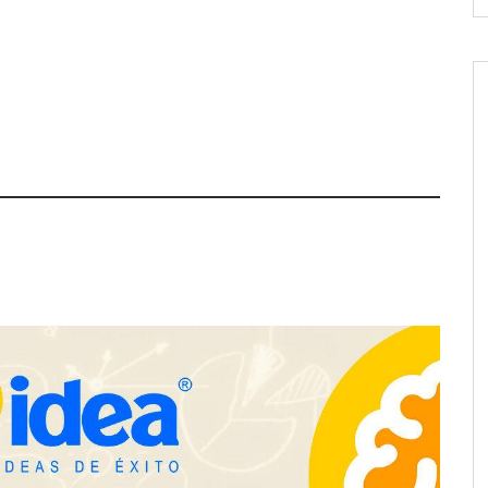
trecho abastece a la
e Sevilla conectando
stablecimientos
COSITAL valora positivamente el
nuevo modelo de colaboración
para reforzar la capacidad técnica