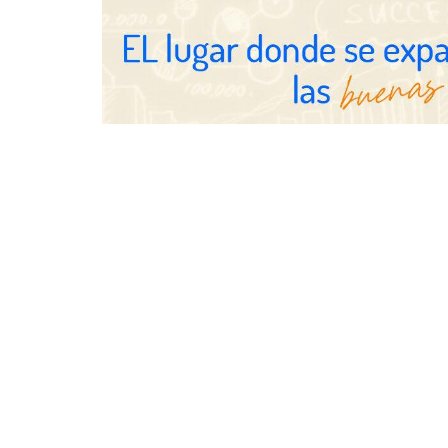
Última llamada: los destinos con
TBKids impu
las mayores caídas de precios para
nacional con
este agosto, según KAYAK
franquicia qu
educación te