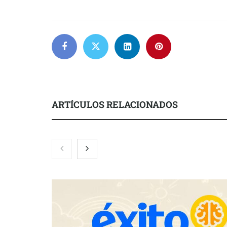
ARTÍCULOS RELACIONADOS
COMPALISS de LYSOTRIC: cuando
Fundación M
un solo producto multiplica las
el concurso ‘
posibilidades del salón profesional
impulsar ide
creadas por 
años