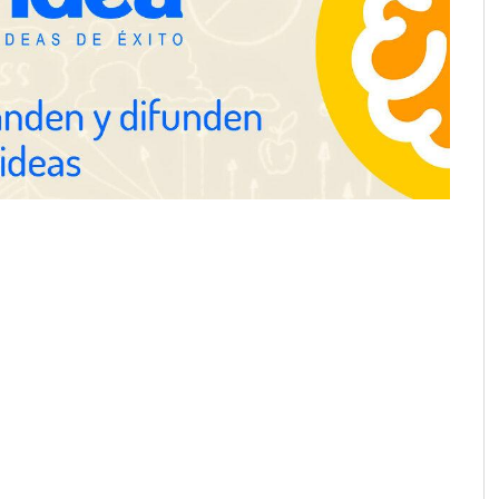
en el primer semestre de 2026
Servimudanzas supera las 3.000
reseñas con 4,8 estrellas en
mudanzas en Barcelona
proofing recomienda
mpermeabilización de
 antes de las