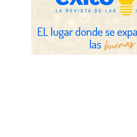
NOVA: innovación y diseño que
transforman espacios de la mano
de Tormo Franquicias
Eagle Water
revisar la i
las viviendas
vacaciones