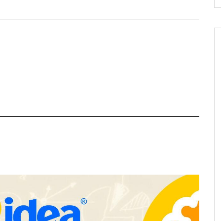
apfre y CISE lanzan
Talento Sénior’ para
as innovadoras
y para mayores de 50
Schaeffler mejora su rentabilidad