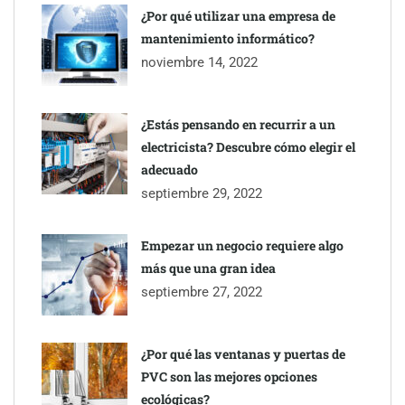
inmobiliarios: hasta 82% de ahorro por cobro
¿Por qué utilizar una empresa de
mantenimiento informático?
Gestoría Online reduce a unas horas el alta de autónomo
noviembre 14, 2022
¿Estás pensando en recurrir a un
electricista? Descubre cómo elegir el
adecuado
septiembre 29, 2022
Empezar un negocio requiere algo
más que una gran idea
septiembre 27, 2022
¿Por qué las ventanas y puertas de
PVC son las mejores opciones
ecológicas?