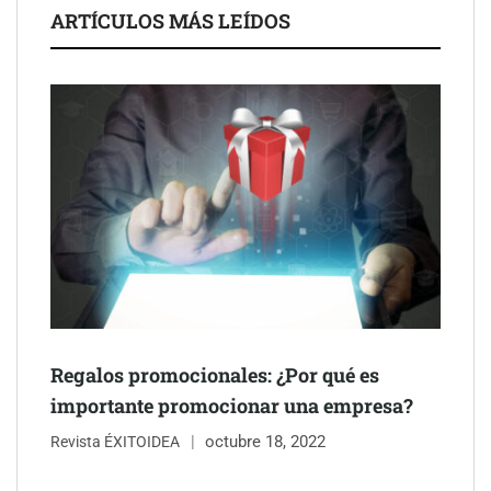
La luz roja, el nuevo aftersun, actúa en la recuperación de la piel
ARTÍCULOS MÁS LEÍDOS
después del sol
Eulalia Roig lanza ‘The Journal’, una revista digital mensual de
entrevistas y fotografía editorial
Regalos promocionales: ¿Por qué es
importante promocionar una empresa?
octubre 18, 2022
Revista ÉXITOIDEA
UrbanPay lanza en 19 mercados europeos su solución de pagos