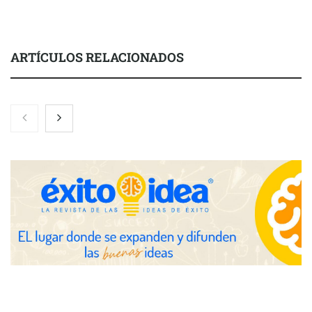
ARTÍCULOS RELACIONADOS
Nicols presenta seis modelos de anillos de compromiso para el
eclipse solar del 12 de agosto
Zoomex mejora su Strategy Center con herramientas
avanzadas para trading estratégico
COMPALISS de LYSOTRIC: cuando un solo producto multiplica
las posibilidades del salón profesional
Fundación Mapfre y CISE lanzan el concurso ‘Talento Sénior’
para impulsar ideas innovadoras creadas por y para mayores