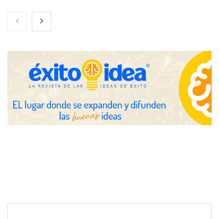
Nicols presenta seis modelos de anillos de compromiso para el
eclipse solar del 12 de agosto
Zoomex mejora su Strategy Center con herramientas
avanzadas para trading estratégico
COMPALISS de LYSOTRIC: cuando un solo producto multiplica
las posibilidades del salón profesional
Fundación Mapfre y CISE lanzan el concurso ‘Talento Sénior’
para impulsar ideas innovadoras creadas por y para mayores
de 50 años