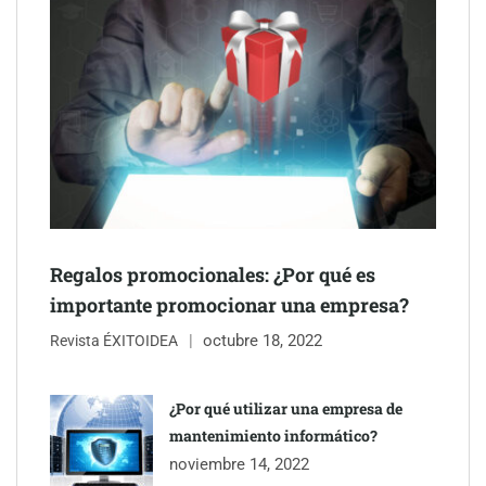
NOVA: innovación y diseño que transforman espacios de la
mano de Tormo Franquicias
Regalos promocionales: ¿Por qué es
importante promocionar una empresa?
octubre 18, 2022
Revista ÉXITOIDEA
Eagle Waterproofing recomienda revisar la
impermeabilización de las viviendas antes de las vacaciones
¿Por qué utilizar una empresa de
mantenimiento informático?
Servimudanzas supera las 3.000 reseñas con 4,8 estrellas en
noviembre 14, 2022
mudanzas en Barcelona