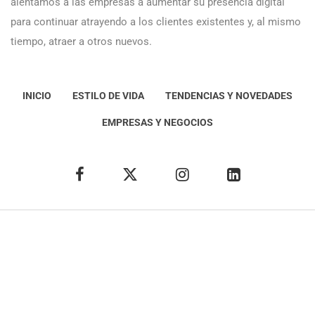
alentamos a las empresas a aumentar su presencia digital
para continuar atrayendo a los clientes existentes y, al mismo
tiempo, atraer a otros nuevos.
INICIO
ESTILO DE VIDA
TENDENCIAS Y NOVEDADES
EMPRESAS Y NEGOCIOS
Éxito Idea
Aviso
legal
Política de Privacidad
Política de Cookies
Condiciones de uso