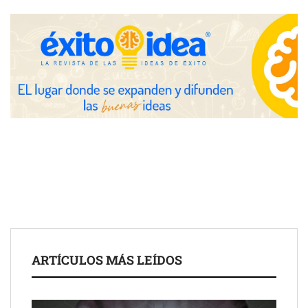
Fundación Mapfre y CISE lanzan el concurso ‘Talento Sénior’
para impulsar ideas innovadoras creadas por y para mayores
de 50 años
ARTÍCULOS MÁS LEÍDOS
Schaeffler mejora su rentabilidad en el primer semestre de 2026