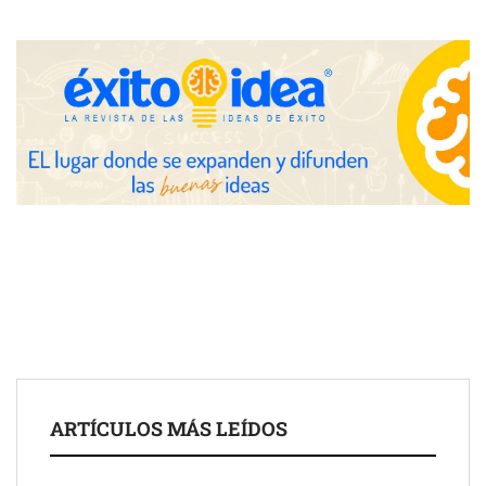
Zoomex mejora su Strategy Center con herramientas
avanzadas para trading estratégico
COMPALISS de LYSOTRIC: cuando un solo producto multiplica
las posibilidades del salón profesional
Fundación Mapfre y CISE lanzan el concurso ‘Talento Sénior’
para impulsar ideas innovadoras creadas por y para mayores
de 50 años
ARTÍCULOS MÁS LEÍDOS