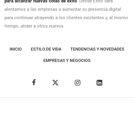
para alcanzar nuevas cotas de éxito
. Desde Éxito Idea
alentamos a las empresas a aumentar su presencia digital
para continuar atrayendo a los clientes existentes y, al mismo
tiempo, atraer a otros nuevos.
INICIO
ESTILO DE VIDA
TENDENCIAS Y NOVEDADES
EMPRESAS Y NEGOCIOS
Éxito Idea
Aviso
legal
Política de Privacidad
Política de Cookies
Condiciones de uso