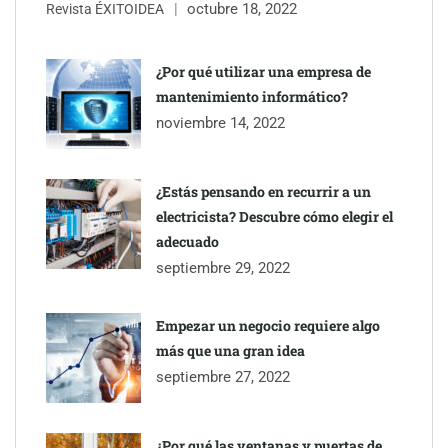
octubre 18, 2022
Revista ÉXITOIDEA
UrbanPay lanza en 19 mercados europeos su solución de pagos
inmobiliarios: hasta 82% de ahorro por cobro
¿Por qué utilizar una empresa de
mantenimiento informático?
Gestoría Online reduce a unas horas el alta de autónomo
noviembre 14, 2022
¿Estás pensando en recurrir a un
electricista? Descubre cómo elegir el
adecuado
septiembre 29, 2022
Empezar un negocio requiere algo
más que una gran idea
septiembre 27, 2022
¿Por qué las ventanas y puertas de