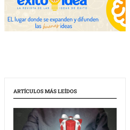
Eulalia Roig lanza ‘The Journal’, una revista digital mensual de
entrevistas y fotografía editorial
ARTÍCULOS MÁS LEÍDOS
UrbanPay lanza en 19 mercados europeos su solución de pagos
inmobiliarios: hasta 82% de ahorro por cobro