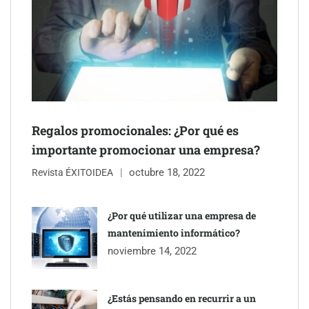
Gestoría Online reduce a unas horas el alta de autónomo
Regalos promocionales: ¿Por qué es
importante promocionar una empresa?
octubre 18, 2022
Revista ÉXITOIDEA
¿Por qué utilizar una empresa de
The Factory School explica por qué aprender herramientas de
mantenimiento informático?
IA ya no es suficiente para los profesionales de la arquitectura
noviembre 14, 2022
¿Estás pensando en recurrir a un