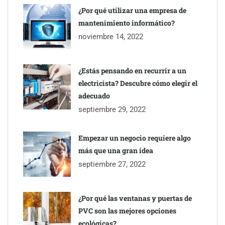
¿Por qué utilizar una empresa de
The Factory School explica por qué aprender herramientas de
mantenimiento informático?
IA ya no es suficiente para los profesionales de la arquitectura
noviembre 14, 2022
¿Estás pensando en recurrir a un
electricista? Descubre cómo elegir el
adecuado
septiembre 29, 2022
Empezar un negocio requiere algo
más que una gran idea
septiembre 27, 2022
¿Por qué las ventanas y puertas de
PVC son las mejores opciones
ecológicas?