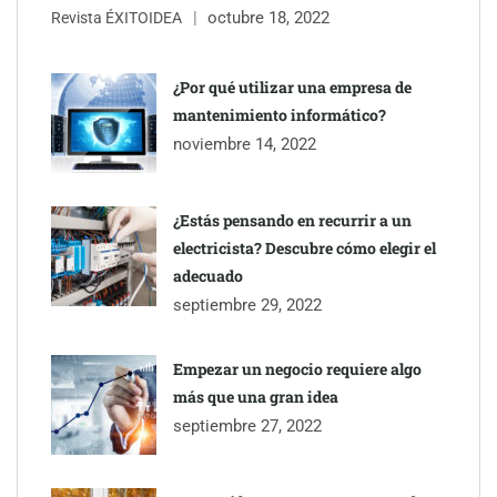
octubre 18, 2022
Revista ÉXITOIDEA
UrbanPay lanza en 19 mercados europeos su solución de pagos
inmobiliarios: hasta 82% de ahorro por cobro
¿Por qué utilizar una empresa de
mantenimiento informático?
Gestoría Online reduce a unas horas el alta de autónomo
noviembre 14, 2022
¿Estás pensando en recurrir a un
electricista? Descubre cómo elegir el
adecuado
septiembre 29, 2022
Empezar un negocio requiere algo
más que una gran idea
septiembre 27, 2022