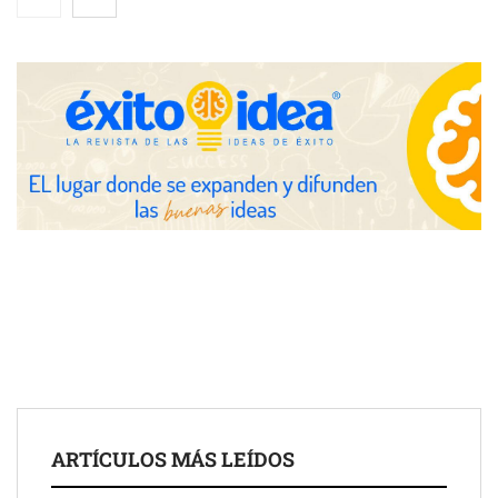
eclipse solar del 12 de agosto
Zoomex mejora su Strategy Center con herramientas
avanzadas para trading estratégico
COMPALISS de LYSOTRIC: cuando un solo producto multiplica
las posibilidades del salón profesional
Fundación Mapfre y CISE lanzan el concurso ‘Talento Sénior’
para impulsar ideas innovadoras creadas por y para mayores
de 50 años
ARTÍCULOS MÁS LEÍDOS