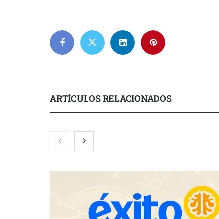
ARTÍCULOS RELACIONADOS
Brisas del Estrecho abastece a la
hostelería de Sevilla conectando
lonjas con establecimientos
COSITAL valo