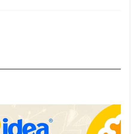
ra positivamente el
Última llamada: los destinos con