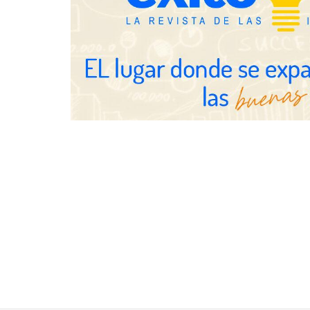
nuevo modelo
para reforzar
de los ayunt
Millones de 
verano reabre
seguridad en 
SMA Road Sa
TBKids impulsa su expansión
nacional con un modelo de
franquicia que redefine la
educación tecnológica