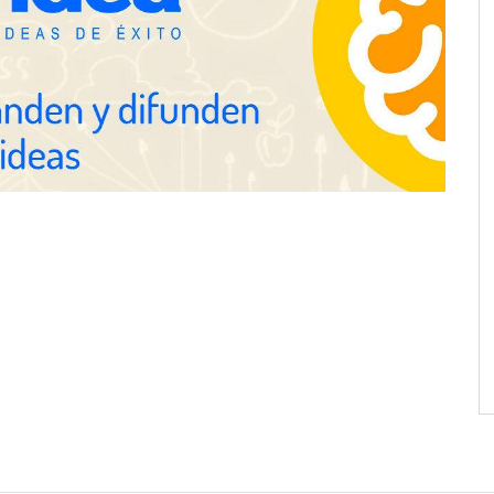
 de colaboración
las mayores caídas de precios para
 la capacidad técnica
este agosto, según KAYAK
amientos
desplazamientos en
Perfumería Laura incorpora
n el debate sobre la
Nasomatto a su selección de
las carreteras, según
perfumería nicho
fety