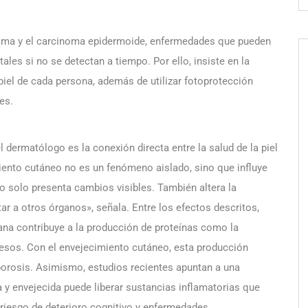
noma y el carcinoma epidermoide, enfermedades que pueden
les si no se detectan a tiempo. Por ello, insiste en la
 piel de cada persona, además de utilizar fotoprotección
es.
ermatólogo es la conexión directa entre la salud de la piel
iento cutáneo no es un fenómeno aislado, sino que influye
no solo presenta cambios visibles. También altera la
r a otros órganos», señala. Entre los efectos descritos,
sana contribuye a la producción de proteínas como la
huesos. Con el envejecimiento cutáneo, esta producción
orosis. Asimismo, estudios recientes apuntan a una
eca y envejecida puede liberar sustancias inflamatorias que
 riesgo de deterioro cognitivo y enfermedades