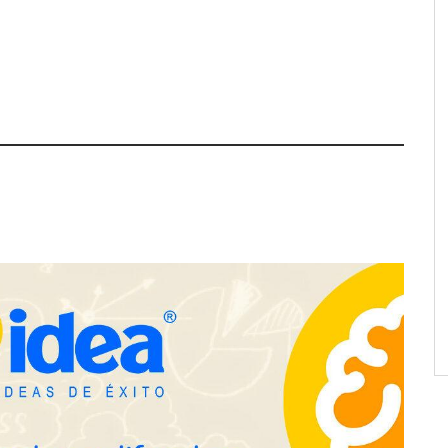
a su Strategy Center
COMPALISS de LYSOTRIC: cuando
entas avanzadas para
un solo producto multiplica las
tégico
posibilidades del salón profesional
NOVA: innovación y diseño que
transforman espacios de la mano
de Tormo Franquicias