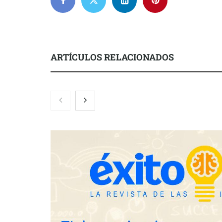
ARTÍCULOS RELACIONADOS
Nicols presenta seis modelos de
Zoomex mejor
anillos de compromiso para el
con herrami
eclipse solar del 12 de agosto
trading estra
Fundación Mapfre y CISE lanzan
el concurso ‘Talento Sénior’ para
impulsar ideas innovadoras
creadas por y para mayores de 50
años