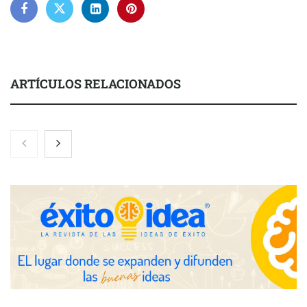
ARTÍCULOS RELACIONADOS
Nicols presenta seis modelos de anillos de compromiso para el
eclipse solar del 12 de agosto
Zoomex mejora su Strategy Center con herramientas
avanzadas para trading estratégico
COMPALISS de LYSOTRIC: cuando un solo producto multiplica
las posibilidades del salón profesional
Fundación Mapfre y CISE lanzan el concurso ‘Talento Sénior’