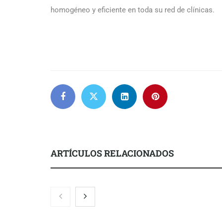
homogéneo y eficiente en toda su red de clínicas.
ARTÍCULOS RELACIONADOS
La luz roja, el nuevo aftersun,
Eulalia Roig 
actúa en la recuperación de la piel
una revista 
después del sol
entrevistas y