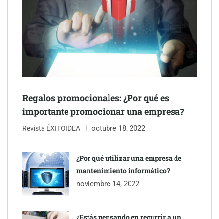
The Factory School explica por qué aprender herramientas de
Regalos promocionales: ¿Por qué es
IA ya no es suficiente para los profesionales de la arquitectura
importante promocionar una empresa?
octubre 18, 2022
Martín Mingorance Abogados consolida su posición como
Revista ÉXITOIDEA
despacho de abogados Málaga de referencia para empresas y
particulares
¿Por qué utilizar una empresa de
mantenimiento informático?
Brisas del Estrecho abastece a la hostelería de Sevilla
noviembre 14, 2022
conectando lonjas con establecimientos
¿Estás pensando en recurrir a un