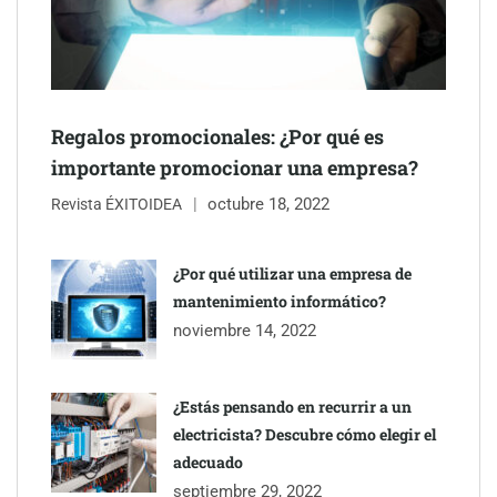
Regalos promocionales: ¿Por qué es
importante promocionar una empresa?
octubre 18, 2022
Revista ÉXITOIDEA
Eagle Waterproofing recomienda revisar la
impermeabilización de las viviendas antes de las vacaciones
¿Por qué utilizar una empresa de
mantenimiento informático?
Servimudanzas supera las 3.000 reseñas con 4,8 estrellas en
noviembre 14, 2022
mudanzas en Barcelona
¿Estás pensando en recurrir a un
electricista? Descubre cómo elegir el
adecuado
septiembre 29, 2022