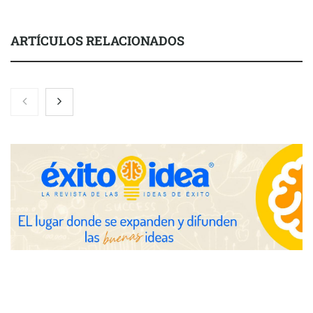
ARTÍCULOS RELACIONADOS
Nicols presenta seis modelos de anillos de compromiso para el
eclipse solar del 12 de agosto
Zoomex mejora su Strategy Center con herramientas
avanzadas para trading estratégico
COMPALISS de LYSOTRIC: cuando un solo producto multiplica
las posibilidades del salón profesional
Fundación Mapfre y CISE lanzan el concurso ‘Talento Sénior’
para impulsar ideas innovadoras creadas por y para mayores
de 50 años