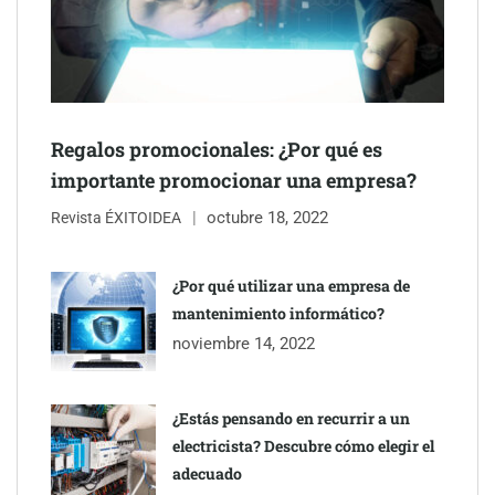
Regalos promocionales: ¿Por qué es
importante promocionar una empresa?
octubre 18, 2022
Revista ÉXITOIDEA
UrbanPay lanza en 19 mercados europeos su solución de pagos
inmobiliarios: hasta 82% de ahorro por cobro
¿Por qué utilizar una empresa de
mantenimiento informático?
Gestoría Online reduce a unas horas el alta de autónomo
noviembre 14, 2022
¿Estás pensando en recurrir a un
electricista? Descubre cómo elegir el
adecuado