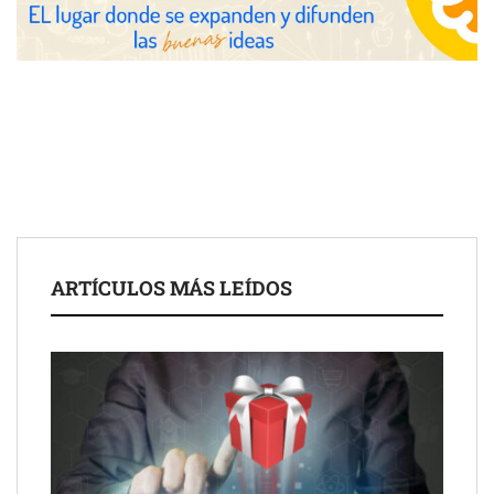
Toro Tapas inaugura su Raw Bar: una experiencia desde
mediodía hasta el anochecer con cocina abierta
El nuevo mapa de zonas tensionadas abre nuevos frentes
legales para propietarios e inquilinos en Cataluña
La luz roja, el nuevo aftersun, actúa en la recuperación de la piel
ARTÍCULOS MÁS LEÍDOS
después del sol
Eulalia Roig lanza ‘The Journal’, una revista digital mensual de
entrevistas y fotografía editorial