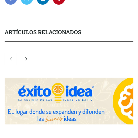
ARTÍCULOS RELACIONADOS
Nicols presenta seis modelos de anillos de compromiso para el
eclipse solar del 12 de agosto
Zoomex mejora su Strategy Center con herramientas
avanzadas para trading estratégico
COMPALISS de LYSOTRIC: cuando un solo producto multiplica
las posibilidades del salón profesional
Fundación Mapfre y CISE lanzan el concurso ‘Talento Sénior’