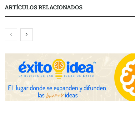
ARTÍCULOS RELACIONADOS
Nicols presenta seis modelos de anillos de compromiso para el
eclipse solar del 12 de agosto
Zoomex mejora su Strategy Center con herramientas
avanzadas para trading estratégico
COMPALISS de LYSOTRIC: cuando un solo producto multiplica
las posibilidades del salón profesional
Fundación Mapfre y CISE lanzan el concurso ‘Talento Sénior’
para impulsar ideas innovadoras creadas por y para mayores
de 50 años