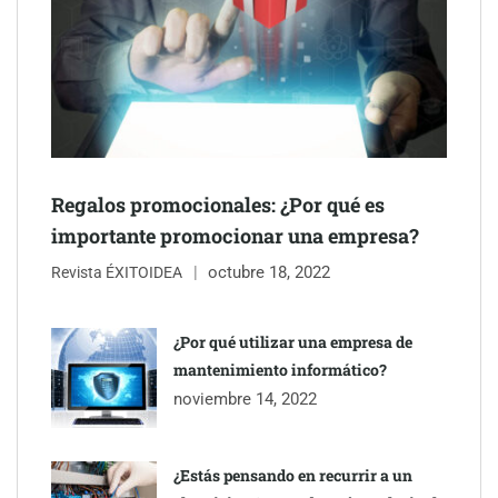
Regalos promocionales: ¿Por qué es
importante promocionar una empresa?
octubre 18, 2022
Revista ÉXITOIDEA
UrbanPay lanza en 19 mercados europeos su solución de pagos
inmobiliarios: hasta 82% de ahorro por cobro
¿Por qué utilizar una empresa de
mantenimiento informático?
Gestoría Online reduce a unas horas el alta de autónomo
noviembre 14, 2022
¿Estás pensando en recurrir a un