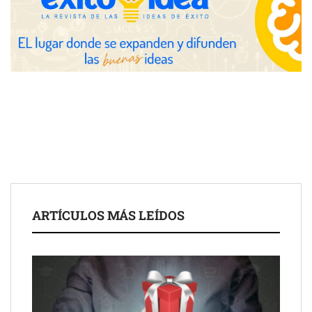
Toro Tapas inaugura su Raw Bar: una experiencia desde
mediodía hasta el anochecer con cocina abierta
El nuevo mapa de zonas tensionadas abre nuevos frentes
legales para propietarios e inquilinos en Cataluña
La luz roja, el nuevo aftersun, actúa en la recuperación de la piel
ARTÍCULOS MÁS LEÍDOS
después del sol
Eulalia Roig lanza ‘The Journal’, una revista digital mensual de
entrevistas y fotografía editorial