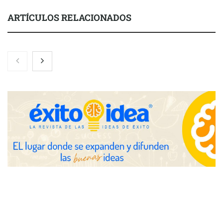
ARTÍCULOS RELACIONADOS
Nicols presenta seis modelos de anillos de compromiso para el
eclipse solar del 12 de agosto
Zoomex mejora su Strategy Center con herramientas
avanzadas para trading estratégico
COMPALISS de LYSOTRIC: cuando un solo producto multiplica
las posibilidades del salón profesional
Fundación Mapfre y CISE lanzan el concurso ‘Talento Sénior’
para impulsar ideas innovadoras creadas por y para mayores
de 50 años