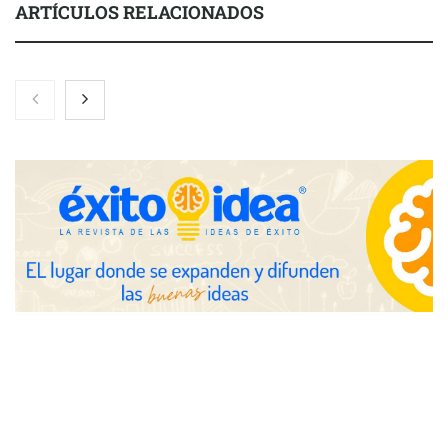
ARTÍCULOS RELACIONADOS
Nicols presenta seis modelos de anillos de compromiso para el
eclipse solar del 12 de agosto
Zoomex mejora su Strategy Center con herramientas
avanzadas para trading estratégico
COMPALISS de LYSOTRIC: cuando un solo producto multiplica
las posibilidades del salón profesional
Fundación Mapfre y CISE lanzan el concurso ‘Talento Sénior’
para impulsar ideas innovadoras creadas por y para mayores
de 50 años