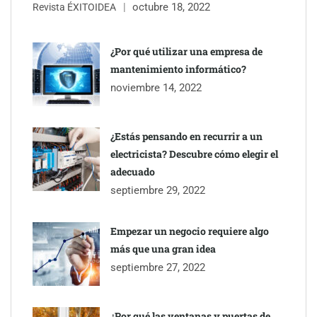
octubre 18, 2022
Revista ÉXITOIDEA
Eagle Waterproofing recomienda revisar la
impermeabilización de las viviendas antes de las vacaciones
¿Por qué utilizar una empresa de
mantenimiento informático?
Servimudanzas supera las 3.000 reseñas con 4,8 estrellas en
noviembre 14, 2022
mudanzas en Barcelona
¿Estás pensando en recurrir a un
electricista? Descubre cómo elegir el
adecuado
septiembre 29, 2022
Empezar un negocio requiere algo
más que una gran idea
septiembre 27, 2022
¿Por qué las ventanas y puertas de