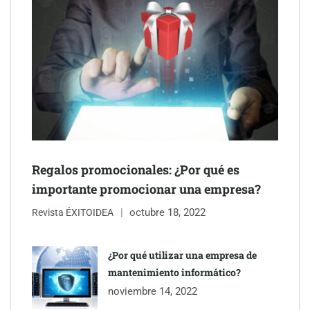
inmobiliarios: hasta 82% de ahorro por cobro
Gestoría Online reduce a unas horas el alta de autónomo
Regalos promocionales: ¿Por qué es
importante promocionar una empresa?
octubre 18, 2022
Revista ÉXITOIDEA
¿Por qué utilizar una empresa de
The Factory School explica por qué aprender herramientas de
mantenimiento informático?
IA ya no es suficiente para los profesionales de la arquitectura
noviembre 14, 2022