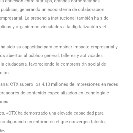
 la conexión entre startups, grandes corporaciones,
s públicas, generando un ecosistema de colaboración
 empresarial. La presencia institucional también ha sido
licas y organismos vinculados a la digitalización y el
ha sido su capacidad para combinar impacto empresarial y
s abiertos al público general, talleres y actividades
a la ciudadanía, favoreciendo la comprensión social de
ación.
naria: CTX superó los 4,13 millones de impresiones en redes
 creadores de contenido especializados en tecnología e
ones.
ics, «CTX ha demostrado una elevada capacidad para
 configurando un entorno en el que convergen talento,
a».