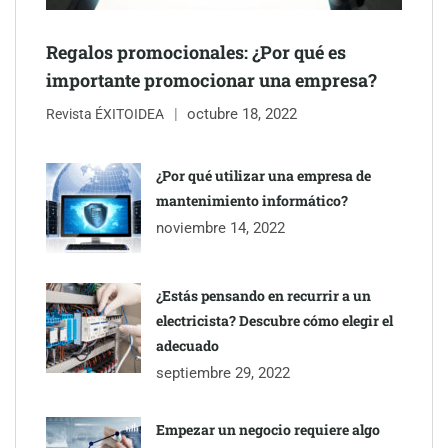
Regalos promocionales: ¿Por qué es
importante promocionar una empresa?
octubre 18, 2022
Revista ÉXITOIDEA
UrbanPay lanza en 19 mercados europeos su solución de pagos
inmobiliarios: hasta 82% de ahorro por cobro
¿Por qué utilizar una empresa de
mantenimiento informático?
Gestoría Online reduce a unas horas el alta de autónomo
noviembre 14, 2022
¿Estás pensando en recurrir a un
electricista? Descubre cómo elegir el
adecuado
septiembre 29, 2022
Empezar un negocio requiere algo