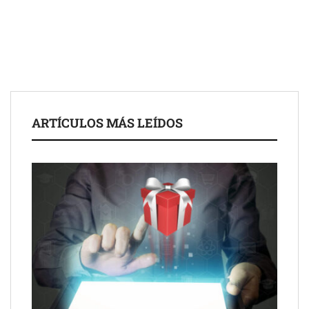
Toro Tapas inaugura su Raw Bar: una experiencia desde
mediodía hasta el anochecer con cocina abierta
El nuevo mapa de zonas tensionadas abre nuevos frentes
legales para propietarios e inquilinos en Cataluña
La luz roja, el nuevo aftersun, actúa en la recuperación de la piel
ARTÍCULOS MÁS LEÍDOS
después del sol
Eulalia Roig lanza ‘The Journal’, una revista digital mensual de
entrevistas y fotografía editorial