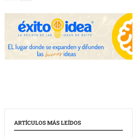
eclipse solar del 12 de agosto
Zoomex mejora su Strategy Center con herramientas
avanzadas para trading estratégico
COMPALISS de LYSOTRIC: cuando un solo producto multiplica
las posibilidades del salón profesional
Fundación Mapfre y CISE lanzan el concurso ‘Talento Sénior’
para impulsar ideas innovadoras creadas por y para mayores
de 50 años
ARTÍCULOS MÁS LEÍDOS